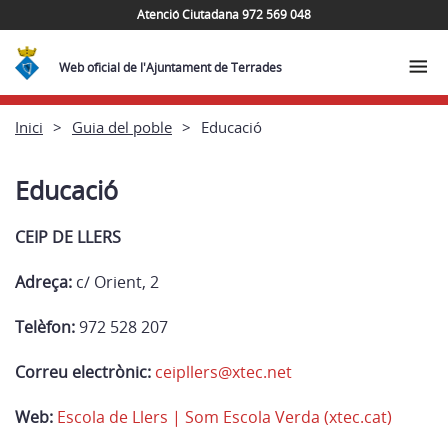
Atenció Ciutadana 972 569 048
Web oficial de l'Ajuntament de Terrades
Inici
Guia del poble
Educació
Educació
CEIP DE LLERS
Adreça:
c/ Orient, 2
Telèfon:
972 528 207
Correu electrònic:
ceipllers@xtec.net
Web:
Escola de Llers | Som Escola Verda (xtec.cat)