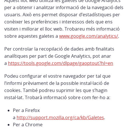
Aquest lloc web utilitza les galetes de Google Analytics
per a obtenir i analitzar informació de la navegació dels
usuaris. Això ens permet disposar d’estadístiques per
conèixer les preferències i interessos dels que ens
visiten i millorar el lloc web. Trobareu més informació
sobre aquestes galetes a
www.google.com/analytics/
.
Per controlar la recopilació de dades amb finalitats
analítiques per part de Google Analytics, pot anar
a
https://tools.google.com/dlpage/gaoptout?hl=en
Podeu configurar el vostre navegador per tal que
l’informi prèviament de la possible instal·lació de
cookies. També podreu suprimir les que s’hagin
instal·lat. Trobarà informació sobre com fer-ho a:
Per a Firefox
a
http://support.mozilla.org/ca/kb/Galetes
.
Per a Chrome