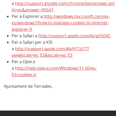
a
http://support.google.com/chrome/bin/answer.py?
hl=es&answer=95647
.
Per a Explorer a
http://windows.microsoft.com/es-
es/windows7/how-to-manage-cookies-in-internet-
explorer-9
.
Per a Safari a
http://support.apple.com/kb/ph5042
.
Per a Safari per a IOS
a
http://support.apple.com/kb/HT1677?
viewlocale=es_ES&locale=es_ES
Per a Opera
a
http://help.opera.com/Windows/11.50/es-
ES/cookies.h
Ajuntament de Terrades.