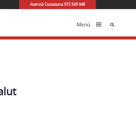
Atenció Ciutadana 972 569 048
Cerca
Menú
alut