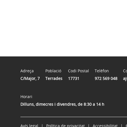
Adreça
Població
Codi Postal
Telèfon
Co
C/Major, 7
Terrades
17731
972 569 048
a
Horari
Dilluns, dimecres i divendres, de 8:30 a 14 h
Avís legal
Política de privacitat
Accessibilitat