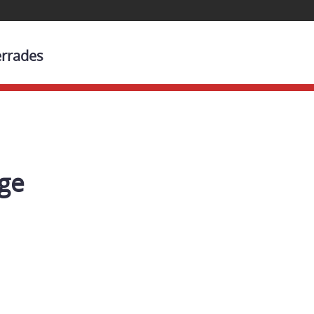
errades
ge