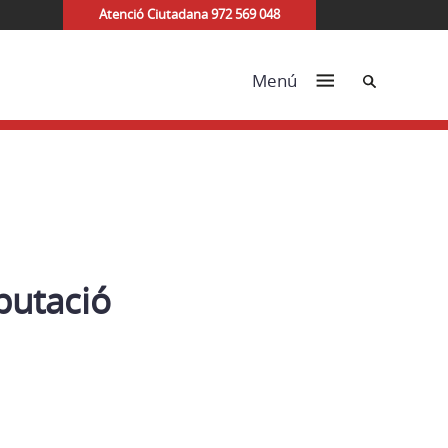
Atenció Ciutadana 972 569 048
Cerca
Menú
putació