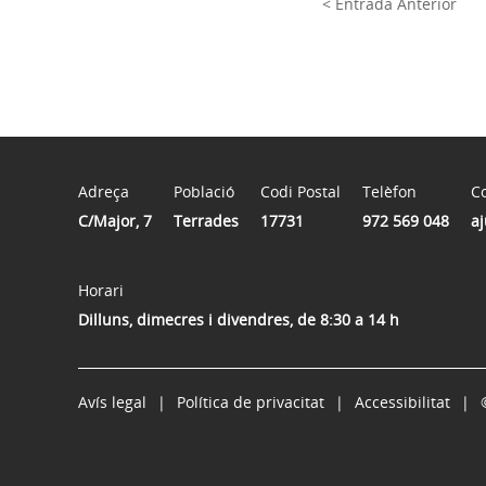
< Entrada Anterior
Adreça
Població
Codi Postal
Telèfon
Co
C/Major, 7
Terrades
17731
972 569 048
a
Horari
Dilluns, dimecres i divendres, de 8:30 a 14 h
Avís legal
Política de privacitat
Accessibilitat