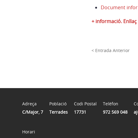
Document infor
+ informació. Enllaç
< Entrada Anterior
Adreça
Població
Codi Postal
Telèfon
Co
C/Major, 7
Terrades
17731
972 569 048
a
Horari