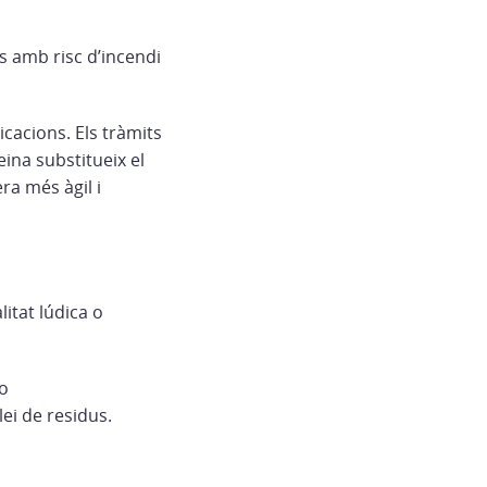
ts amb risc d’incendi
cacions. Els tràmits
eina substitueix el
ra més àgil i
litat lúdica o
 o
ei de residus.