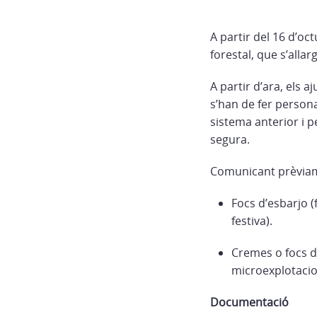
A partir del 16 d’oc
forestal, que s’allar
A partir d’ara, els
s’han de fer persona
sistema anterior i 
segura.
Comunicant prèviame
Focs d’esbarjo (
festiva).
Cremes o focs de
microexplotacion
Documentació