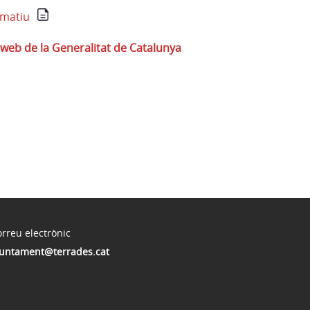
matiu
 web de la Generalitat de Catalunya
rreu electrònic
juntament@terrades.cat