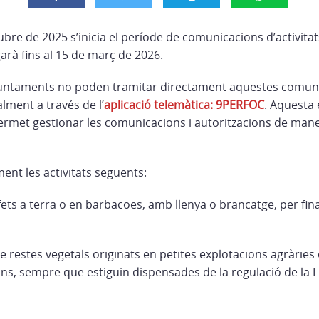
tubre de 2025 s’inicia el període de comunicacions d’activita
garà fins al 15 de març de 2026.
 ajuntaments no poden tramitar directament aquestes comuni
lment a través de l’
aplicació telemàtica: 9PERFOC
. Aquesta 
permet gestionar les comunicacions i autoritzacions de mane
nt les activitats següents:
fets a terra o en barbacoes, amb llenya o brancatge, per fina
 restes vegetals originats en petites explotacions agràries
s, sempre que estiguin dispensades de la regulació de la Ll